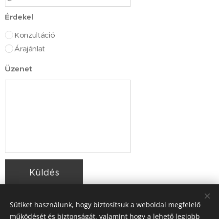
Érdekel
Konzultáció
Árajánlat
Üzenet
Küldés
Sütiket használunk, hogy biztosítsuk a weboldal megfelelő
működését és biztonságát, valamint hogy a lehető legjobb