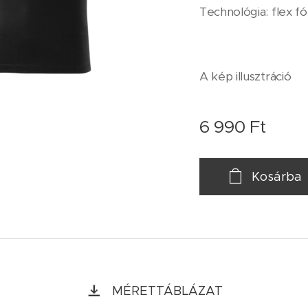
Technológia: flex fól
A kép illusztráció
6 990
Ft
Kosárba
MÉRETTÁBLÁZAT