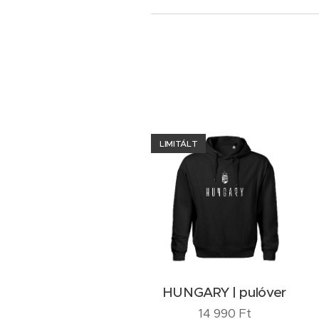
LIMITÁLT
HUNGARY | pulóver
14 990
Ft