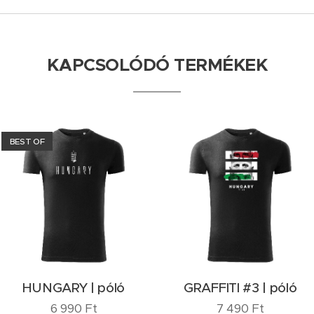
KAPCSOLÓDÓ TERMÉKEK
BEST OF
HUNGARY | póló
GRAFFITI #3 | póló
6 990
Ft
7 490
Ft