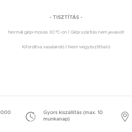
- TISZTÍTÁS -
Normál gépi mosás 30 ºC-on |
Gépi szárítás nem javasolt
Kifordítva vasalandó |
Nem vegytisztítható
5 000
Gyors kiszállítás (max. 10
munkanap)